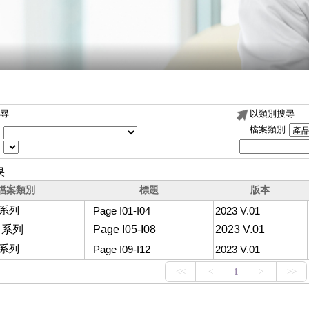
尋
以類別搜尋
檔案類別
果
檔案類別
標題
版本
 系列
Page I01-I04
2023 V.01
 系列
Page I05-I08
2023 V.01
 系列
Page I09-I12
2023 V.01