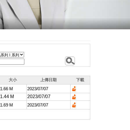
大小
上傳日期
下載
1.66 M
2023/07/07
1.44 M
2023/07/07
1.69 M
2023/07/07