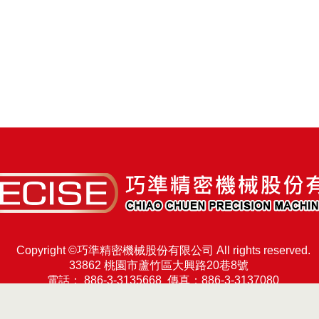
Copyright ©巧準精密機械股份有限公司 All rights reserved.
33862 桃園市蘆竹區大興路20巷8號
電話：
886-3-3135668
傳真：886-3-3137080
E-mail：
service@precise.com.tw