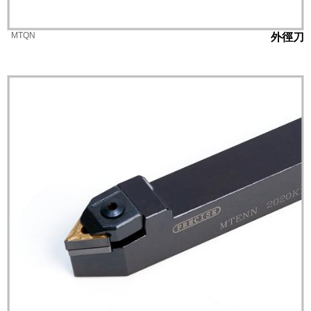
MTQN
外徑刀