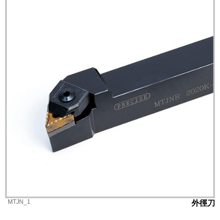
MTJN_1
外徑刀