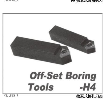
90°捨棄式直角銑刀
MILLING_7
捨棄式搪孔刀架