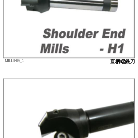
MILLING_1
直柄端銑刀