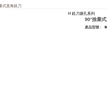
捨棄式直角銑刀
H 銑刀搪孔系列
90°捨棄
產品型號
M