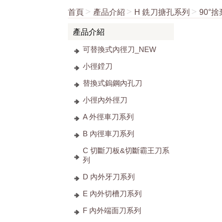
首頁
產品介紹
H 銑刀搪孔系列
90°
產品介紹
可替換式內徑刀_NEW
小徑鏜刀
替換式鎢鋼內孔刀
小徑內外徑刀
A 外徑車刀系列
B 內徑車刀系列
C 切斷刀板&切斷霸王刀系
列
D 內外牙刀系列
E 內外切槽刀系列
F 內外端面刀系列