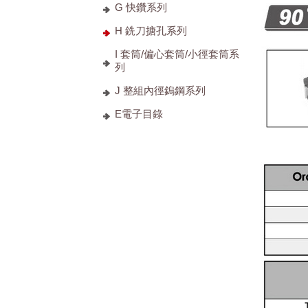
G 快鑽系列
H 銑刀搪孔系列
I 套筒/偏心套筒/小徑套筒系
列
J 整組內徑鎢鋼系列
E電子目錄