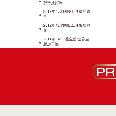
◎攤位號碼
製造技術展
展覽時間
2013年台北國際工具機展覽
會
上午09 時
2012年台北國際工具機展覽
會
主辦單位
2011年EMO漢諾威-世界金
屬加工展
台灣區工具
展出地點
1B623